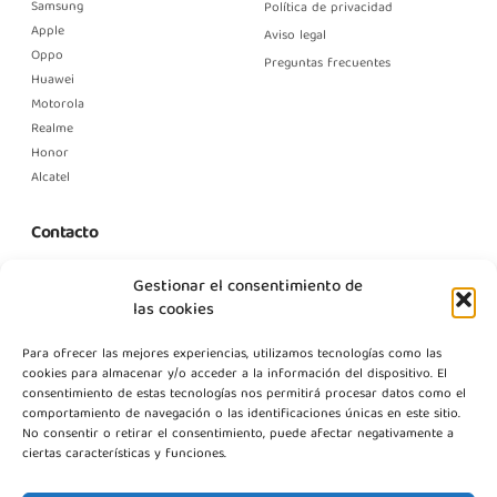
Samsung
Política de privacidad
Apple
Aviso legal
Oppo
Preguntas frecuentes
Huawei
Motorola
Realme
Honor
Alcatel
Contacto
C. Margarita Nelken, 12, Nave 2, Modulo 1, Pol Prologics, 28830
Gestionar el consentimiento de
Madrid
las cookies
info@gestpointgsm.com
Para ofrecer las mejores experiencias, utilizamos tecnologías como las
+34 915 916 113
cookies para almacenar y/o acceder a la información del dispositivo. El
+34 744 667 846
consentimiento de estas tecnologías nos permitirá procesar datos como el
Contáctanos
comportamiento de navegación o las identificaciones únicas en este sitio.
No consentir o retirar el consentimiento, puede afectar negativamente a
ciertas características y funciones.