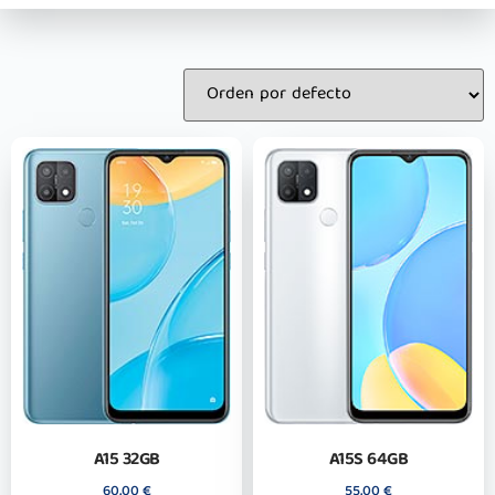
A15 32GB
A15S 64GB
60,00
€
55,00
€