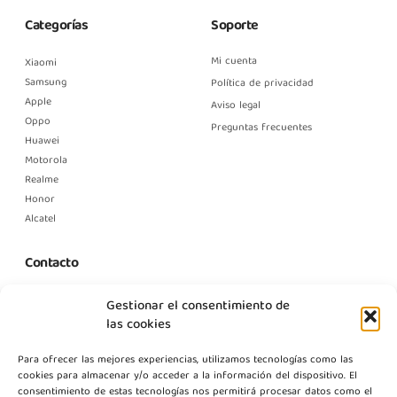
Categorías
Soporte
Mi cuenta
Xiaomi
Samsung
Política de privacidad
Apple
Aviso legal
Oppo
Preguntas frecuentes
Huawei
Motorola
Realme
Honor
Alcatel
Contacto
C. Margarita Nelken, 12, Nave 2, Modulo 1, Pol Prologics, 28830
Gestionar el consentimiento de
Madrid
las cookies
info@gestpointgsm.com
Para ofrecer las mejores experiencias, utilizamos tecnologías como las
+34 915 916 113
cookies para almacenar y/o acceder a la información del dispositivo. El
+34 744 667 846
consentimiento de estas tecnologías nos permitirá procesar datos como el