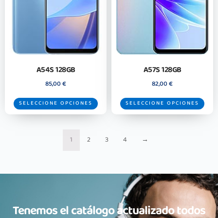
A54S 128GB
A57S 128GB
85,00
€
82,00
€
SELECCIONE OPCIONES
SELECCIONE OPCIONES
1
2
3
4
→
Tenemos el catálogo actualizado todos