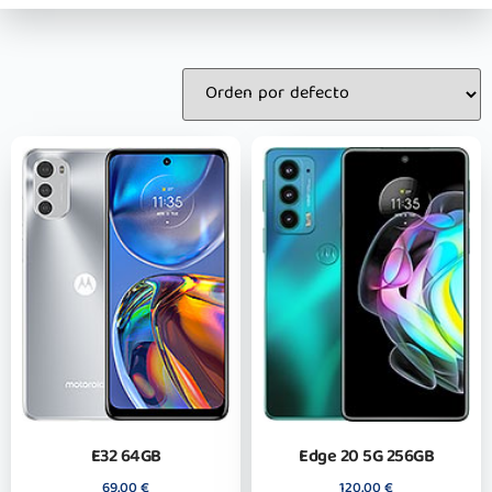
E32 64GB
Edge 20 5G 256GB
69,00
€
120,00
€