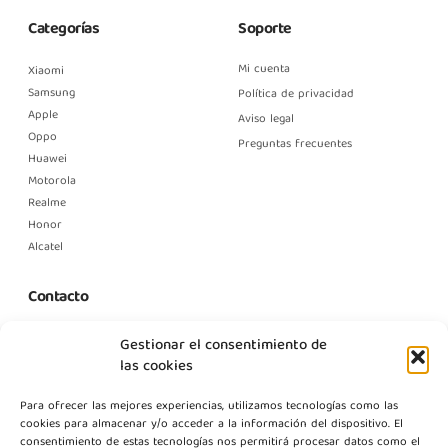
Categorías
Soporte
Mi cuenta
Xiaomi
Samsung
Política de privacidad
Apple
Aviso legal
Oppo
Preguntas frecuentes
Huawei
Motorola
Realme
Honor
Alcatel
Contacto
C. Margarita Nelken, 12, Nave 2, Modulo 1, Pol Prologics, 28830
Gestionar el consentimiento de
Madrid
las cookies
info@gestpointgsm.com
Para ofrecer las mejores experiencias, utilizamos tecnologías como las
+34 915 916 113
cookies para almacenar y/o acceder a la información del dispositivo. El
+34 744 667 846
consentimiento de estas tecnologías nos permitirá procesar datos como el