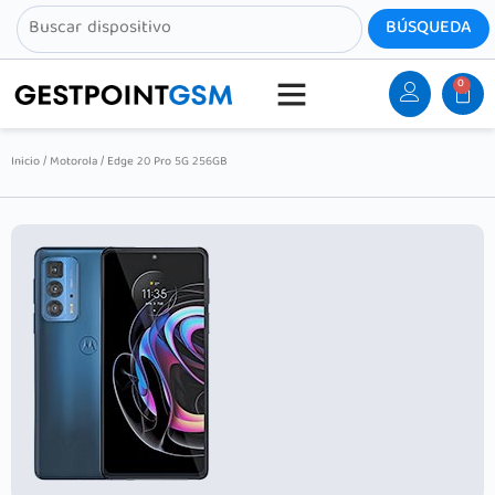
0
Inicio
/
Motorola
/ Edge 20 Pro 5G 256GB