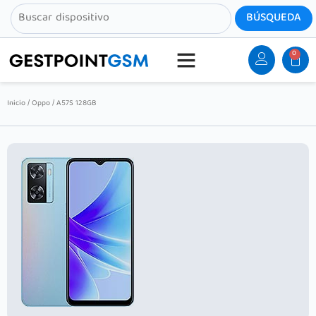
0
Inicio
/
Oppo
/ A57S 128GB