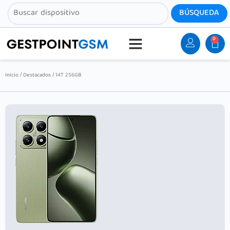
0
Inicio
/
Destacados
/ 14T 256GB