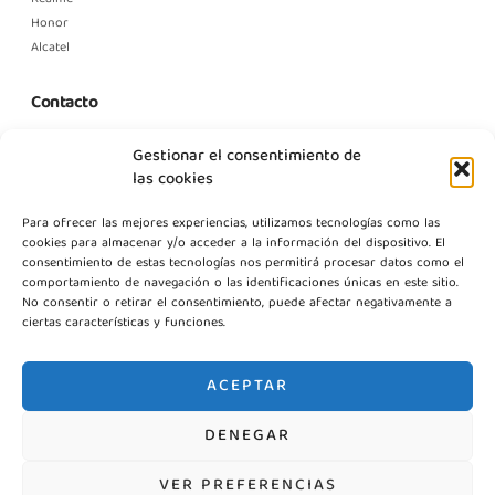
Honor
Alcatel
Contacto
C. Margarita Nelken, 12, Nave 2, Modulo 1, Pol Prologics, 28830
Gestionar el consentimiento de
Madrid
las cookies
info@gestpointgsm.com
Para ofrecer las mejores experiencias, utilizamos tecnologías como las
+34 915 916 113
cookies para almacenar y/o acceder a la información del dispositivo. El
+34 744 667 846
consentimiento de estas tecnologías nos permitirá procesar datos como el
Contáctanos
comportamiento de navegación o las identificaciones únicas en este sitio.
No consentir o retirar el consentimiento, puede afectar negativamente a
ciertas características y funciones.
ACEPTAR
DENEGAR
©2026 Gestpoint GSM, Todos los derechos reservados
VER PREFERENCIAS