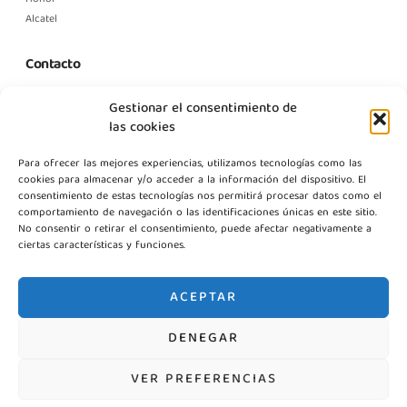
Alcatel
Contacto
C. Margarita Nelken, 12, Nave 2, Modulo 1, Pol Prologics, 28830
Gestionar el consentimiento de
Madrid
las cookies
info@gestpointgsm.com
Para ofrecer las mejores experiencias, utilizamos tecnologías como las
+34 915 916 113
cookies para almacenar y/o acceder a la información del dispositivo. El
+34 744 667 846
consentimiento de estas tecnologías nos permitirá procesar datos como el
Contáctanos
comportamiento de navegación o las identificaciones únicas en este sitio.
No consentir o retirar el consentimiento, puede afectar negativamente a
ciertas características y funciones.
ACEPTAR
DENEGAR
©2026 Gestpoint GSM, Todos los derechos reservados
VER PREFERENCIAS