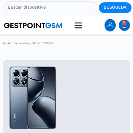
0
Inicio
/
Destacados
/ 14T Pro 256GB