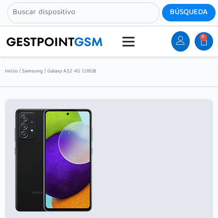
0
Inicio
/
Samsung
/ Galaxy A52 4G 128GB