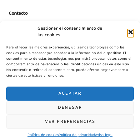
Contacto
C. Margarita Nelken, 12, Nave 2, Modulo 1, Pol Prologics, 28830
Gestionar el consentimiento de
Madrid
las cookies
info@gestpointgsm.com
Para ofrecer las mejores experiencias, utilizamos tecnologías como las
+34 915 916 113
cookies para almacenar y/o acceder a la información del dispositivo. El
+34 744 667 846
consentimiento de estas tecnologías nos permitirá procesar datos como el
Contáctanos
comportamiento de navegación o las identificaciones únicas en este sitio.
No consentir o retirar el consentimiento, puede afectar negativamente a
ciertas características y funciones.
ACEPTAR
DENEGAR
©2026 Gestpoint GSM, Todos los derechos reservados
VER PREFERENCIAS
Política de cookies
Política de privacidad
Aviso legal