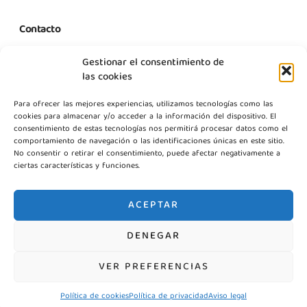
Contacto
C. Margarita Nelken, 12, Nave 2, Modulo 1, Pol Prologics, 28830
Gestionar el consentimiento de
Madrid
las cookies
info@gestpointgsm.com
Para ofrecer las mejores experiencias, utilizamos tecnologías como las
+34 915 916 113
cookies para almacenar y/o acceder a la información del dispositivo. El
+34 744 667 846
consentimiento de estas tecnologías nos permitirá procesar datos como el
Contáctanos
comportamiento de navegación o las identificaciones únicas en este sitio.
No consentir o retirar el consentimiento, puede afectar negativamente a
ciertas características y funciones.
ACEPTAR
DENEGAR
©2026 Gestpoint GSM, Todos los derechos reservados
VER PREFERENCIAS
Política de cookies
Política de privacidad
Aviso legal