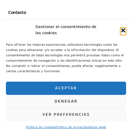
Contacto
C. Margarita Nelken, 12, Nave 2, Modulo 1, Pol Prologics, 28830
Gestionar el consentimiento de
Madrid
las cookies
info@gestpointgsm.com
Para ofrecer las mejores experiencias, utilizamos tecnologías como las
+34 915 916 113
cookies para almacenar y/o acceder a la información del dispositivo. El
+34 744 667 846
consentimiento de estas tecnologías nos permitirá procesar datos como el
Contáctanos
comportamiento de navegación o las identificaciones únicas en este sitio.
No consentir o retirar el consentimiento, puede afectar negativamente a
ciertas características y funciones.
ACEPTAR
DENEGAR
©2026 Gestpoint GSM, Todos los derechos reservados
VER PREFERENCIAS
Política de cookies
Política de privacidad
Aviso legal