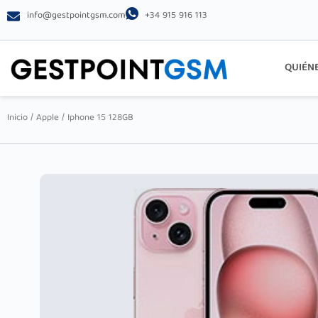
info@gestpointgsm.com
+34 915 916 113
QUIÉN
Inicio
/
Apple
/ Iphone 15 128GB