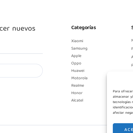
ocer nuevos
Categorías
Xiaomi
Samsung
P
Apple
A
Oppo
Huawei
Motorola
Realme
Para ofrecer
Honor
almacenar y/
Alcatel
tecnologías 
identificaci
afectar nega
AC