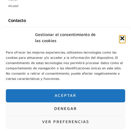
Alcatel
Contacto
C. Margarita Nelken, 12, Nave 2, Modulo 1, Pol Prologics, 28830
Gestionar el consentimiento de
Madrid
las cookies
info@gestpointgsm.com
Para ofrecer las mejores experiencias, utilizamos tecnologías como las
+34 915 916 113
cookies para almacenar y/o acceder a la información del dispositivo. El
+34 744 667 846
consentimiento de estas tecnologías nos permitirá procesar datos como el
Contáctanos
comportamiento de navegación o las identificaciones únicas en este sitio.
No consentir o retirar el consentimiento, puede afectar negativamente a
ciertas características y funciones.
ACEPTAR
DENEGAR
©2026 Gestpoint GSM, Todos los derechos reservados
VER PREFERENCIAS