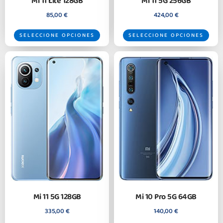
Mi 11 Lite 128GB
Mi 11 5G 256GB
85,00
€
424,00
€
SELECCIONE OPCIONES
SELECCIONE OPCIONES
Mi 11 5G 128GB
Mi 10 Pro 5G 64GB
335,00
€
140,00
€