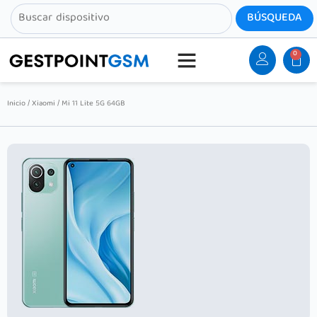
0
Inicio
/
Xiaomi
/ Mi 11 Lite 5G 64GB