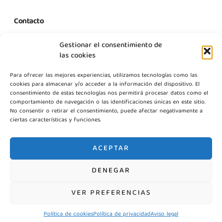
Contacto
C. Margarita Nelken, 12, Nave 2, Modulo 1, Pol Prologics, 28830
Gestionar el consentimiento de
Madrid
las cookies
info@gestpointgsm.com
Para ofrecer las mejores experiencias, utilizamos tecnologías como las
+34 915 916 113
cookies para almacenar y/o acceder a la información del dispositivo. El
+34 744 667 846
consentimiento de estas tecnologías nos permitirá procesar datos como el
Contáctanos
comportamiento de navegación o las identificaciones únicas en este sitio.
No consentir o retirar el consentimiento, puede afectar negativamente a
ciertas características y funciones.
ACEPTAR
DENEGAR
©2026 Gestpoint GSM, Todos los derechos reservados
VER PREFERENCIAS
Política de cookies
Política de privacidad
Aviso legal