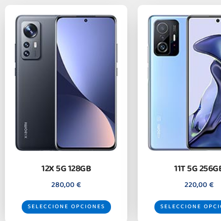
12X 5G 128GB
11T 5G 256G
280,00
€
220,00
€
SELECCIONE OPCIONES
SELECCIONE OPC