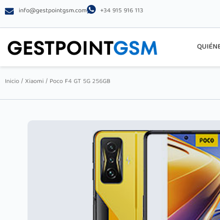
info@gestpointgsm.com
+34 915 916 113
QUIÉN
Inicio
/
Xiaomi
/ Poco F4 GT 5G 256GB