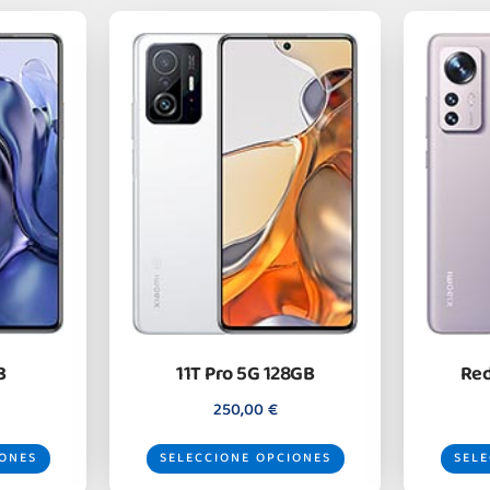
B
11T Pro 5G 128GB
Red
250,00
€
IONES
SELECCIONE OPCIONES
SELE