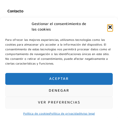
Contacto
C. Margarita Nelken, 12, Nave 2, Modulo 1, Pol Prologics, 28830
Gestionar el consentimiento de
Madrid
las cookies
info@gestpointgsm.com
Para ofrecer las mejores experiencias, utilizamos tecnologías como las
+34 915 916 113
cookies para almacenar y/o acceder a la información del dispositivo. El
+34 744 667 846
consentimiento de estas tecnologías nos permitirá procesar datos como el
Contáctanos
comportamiento de navegación o las identificaciones únicas en este sitio.
No consentir o retirar el consentimiento, puede afectar negativamente a
ciertas características y funciones.
ACEPTAR
DENEGAR
©2026 Gestpoint GSM, Todos los derechos reservados
VER PREFERENCIAS
Política de cookies
Política de privacidad
Aviso legal