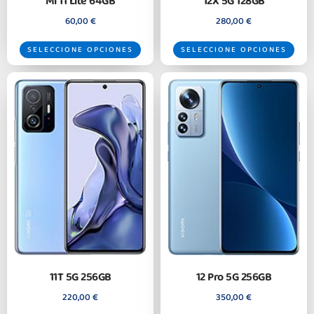
Mi 11 Lite 64GB
12X 5G 128GB
60,00
€
280,00
€
SELECCIONE OPCIONES
SELECCIONE OPCIONES
11T 5G 256GB
12 Pro 5G 256GB
220,00
€
350,00
€