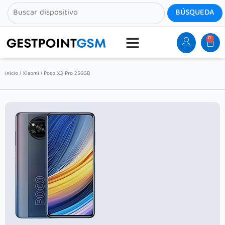
0
Inicio
/
Xiaomi
/ Poco X3 Pro 256GB