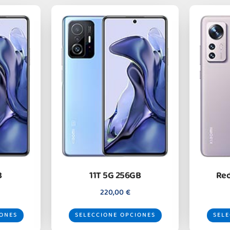
B
11T 5G 256GB
Red
220,00
€
IONES
SELECCIONE OPCIONES
SELE