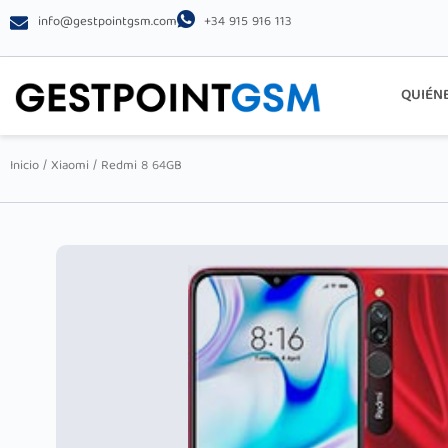
info@gestpointgsm.com
+34 915 916 113
QUIÉN
Inicio
/
Xiaomi
/ Redmi 8 64GB