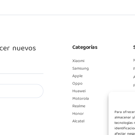
ocer nuevos
Categorías
Xiaomi
Samsung
P
Apple
A
Oppo
Huawei
Motorola
Realme
Para ofrecer
Honor
almacenar y/
Alcatel
tecnologías 
identificaci
afectar nega