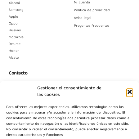
Mi cuenta
Xiaomi
Samsung
Política de privacidad
Apple
Aviso legal
Oppo
Preguntas frecuentes
Huawei
Motorola
Realme
Honor
Alcatel
Contacto
C. Margarita Nelken, 12, Nave 2, Modulo 1, Pol Prologics, 28830
Gestionar el consentimiento de
Madrid
las cookies
info@gestpointgsm.com
Para ofrecer las mejores experiencias, utilizamos tecnologías como las
+34 915 916 113
cookies para almacenar y/o acceder a la información del dispositivo. El
+34 744 667 846
consentimiento de estas tecnologías nos permitirá procesar datos como el
Contáctanos
comportamiento de navegación o las identificaciones únicas en este sitio.
No consentir o retirar el consentimiento, puede afectar negativamente a
ciertas características y funciones.