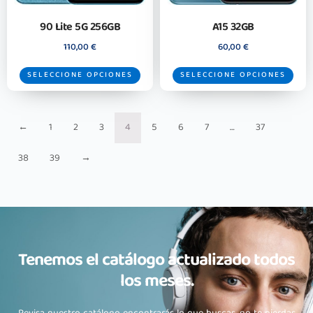
90 Lite 5G 256GB
A15 32GB
110,00
€
60,00
€
SELECCIONE OPCIONES
SELECCIONE OPCIONES
←
1
2
3
4
5
6
7
…
37
38
39
→
Tenemos el catálogo actualizado todos
los meses.