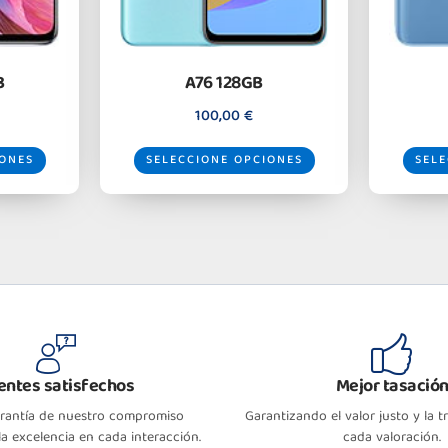
B
A76 128GB
100,00
€
IONES
SELECCIONE OPCIONES
SELE
ientes satisfechos
Mejor tasació
arantía de nuestro compromiso
Garantizando el valor justo y la 
a excelencia en cada interacción.
cada valoración.