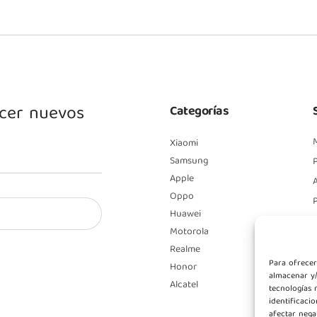
ocer nuevos
Categorías
Xiaomi
Samsung
P
Apple
A
Oppo
Huawei
Motorola
Realme
Para ofrecer
Honor
almacenar y/
Alcatel
tecnologías 
identificaci
afectar nega