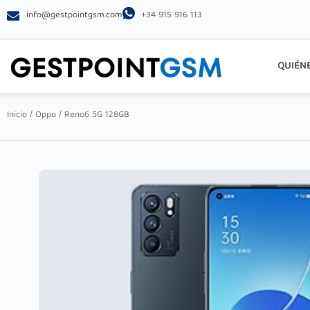
info@gestpointgsm.com
+34 915 916 113
QUIÉN
Inicio
/
Oppo
/ Reno6 5G 128GB